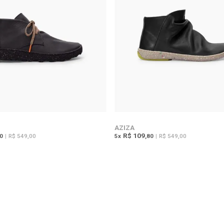
AZIZA
R$ 109
80
|
R$ 549,00
5
x
,80
|
R$ 549,00