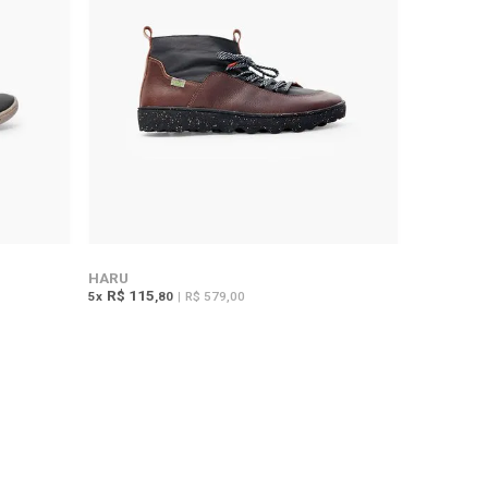
HARU
R$ 115
5
x
,80
|
R$ 579,00