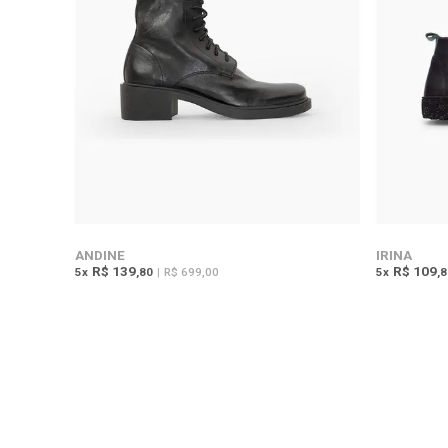
ANDINE
IRINA
R$ 139
R$ 109
5
x
,80
|
R$ 699,00
5
x
,