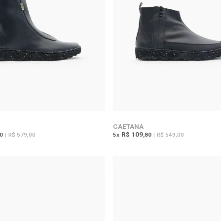
CAETANA
R$ 109
80
|
R$ 579,00
5
x
,80
|
R$ 549,00