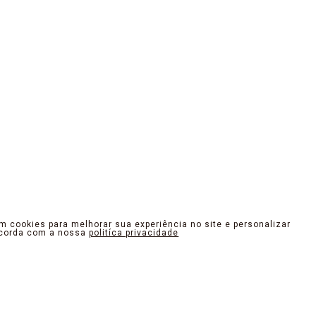
am cookies para melhorar sua experiência no site e personalizar
ncorda com a nossa
politíca privacidade
OUTER. DESIGN QUE INSPIRA
como arte. Desde o traçado e recortes dos modelos até os m