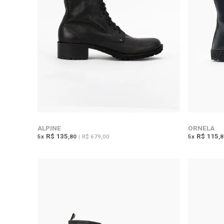
PRETO (7)
PRETO-CHOCOLATE (1)
ALPINE
ORNELA
R$ 135
R$ 115
5
x
,80
|
R$ 679,00
5
x
,