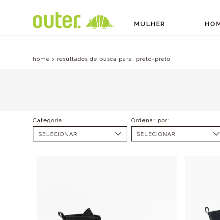
MULHER
HO
home
>
resultados de busca para:
preto-preto
SELECIONAR
SELECIONAR
NATAL A PARTIR DE 200
MENOR PREÇO
(1)
MAIOR PREÇO
ALL SHOES (8)
ALL ACESSÓRIOS (3)
COLEÇÃO FESTIVAL (1)
BOTAS (7)