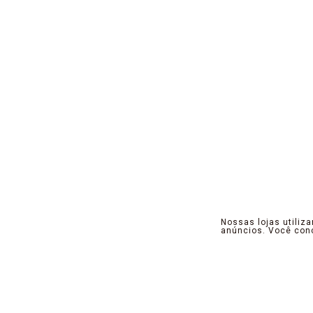
Nossas lojas utiliz
anúncios. Você co
Pensamos, projetamos e criamos produtos 