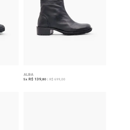
ALBA
R$ 139
5
x
,80
|
R$ 699,00