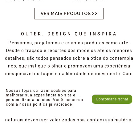
VER MAIS PRODUTOS
OUTER. DESIGN QUE INSPIRA
Pensamos, projetamos e criamos produtos como arte.
Desde o traçado e recortes dos modelos até os menores
detalhes, são todos pensados sobre a ótica do contempla
neo, que instigue o olhar e promovam uma experiência
inesquecível no toque e na liberdade de movimento. Com
alma e propósito, promovemos seu equilíbrio no tempo
da cidade, resgatando sua autenticidade. Nossos
Nossas lojas utilizam cookies para
melhorar sua experiência no site e
produtos são artesanais e 100% feitos no brasil. Usamos
Concordar e fechar
personalizar anúncios. Você concorda
o couro autêntico e verdadeiro com o mínimo de
com a nossa
politíca privacidade
imperfeições. Acreditamos que sua textura e marcas
naturais devem ser valorizadas pois contam sua história.