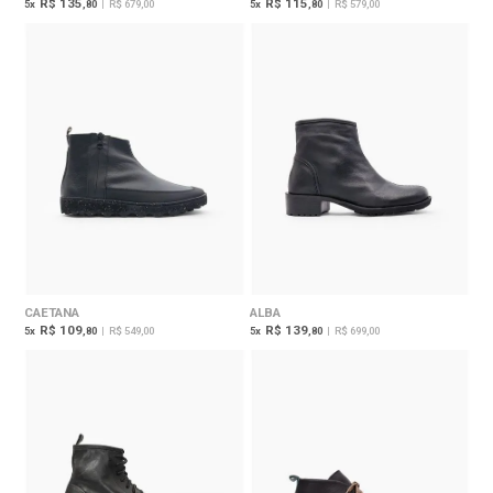
R$ 135
R$ 115
5
x
,80
|
R$ 679,00
5
x
,80
|
R$ 579,00
CAETANA
ALBA
R$ 109
R$ 139
5
x
,80
|
R$ 549,00
5
x
,80
|
R$ 699,00