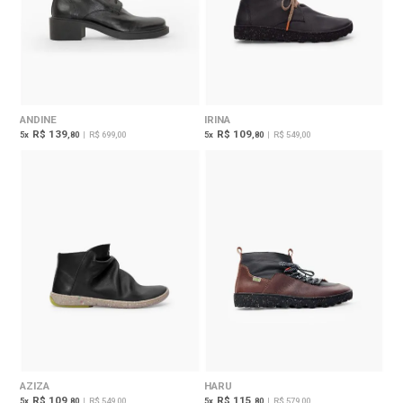
ANDINE
IRINA
R$ 139
R$ 109
5
x
,80
|
R$ 699,00
5
x
,80
|
R$ 549,00
AZIZA
HARU
R$ 109
R$ 115
5
x
,80
|
R$ 549,00
5
x
,80
|
R$ 579,00