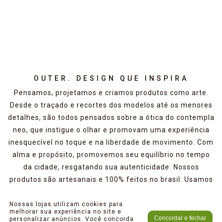
OUTER. DESIGN QUE INSPIRA
Pensamos, projetamos e criamos produtos como arte.
Desde o traçado e recortes dos modelos até os menores
detalhes, são todos pensados sobre a ótica do contempla
neo, que instigue o olhar e promovam uma experiência
inesquecível no toque e na liberdade de movimento. Com
alma e propósito, promovemos seu equilíbrio no tempo
da cidade, resgatando sua autenticidade. Nossos
produtos são artesanais e 100% feitos no brasil. Usamos
o couro autêntico e verdadeiro com o mínimo de
imperfeições. Acreditamos que sua textura e marcas
Nossas lojas utilizam cookies para
melhorar sua experiência no site e
naturais devem ser valorizadas pois contam sua história.
Concordar e fechar
personalizar anúncios. Você concorda