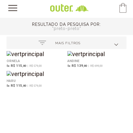
RESULTADO DA PESQUISA POR:
preto-preto
MAIS FILTROS
ORNELA
ANDINE
R$ 115
R$ 139
5
x
,80
|
R$ 579,00
5
x
,80
|
R$ 699,00
HARU
R$ 115
5
x
,80
|
R$ 579,00