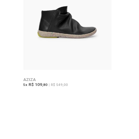
AZIZA
R$ 109
5
x
,80
|
R$ 549,00