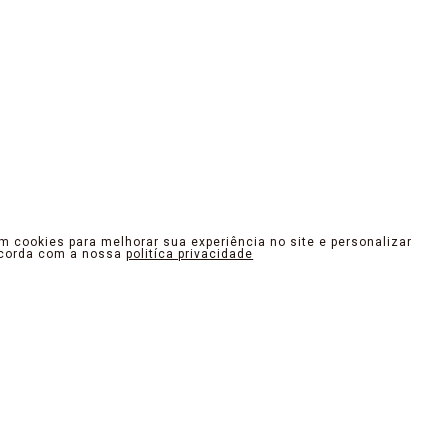
am cookies para melhorar sua experiência no site e personalizar
ncorda com a nossa
politíca privacidade
OUTER. DESIGN QUE INSPIRA
como arte. Desde o traçado e recortes dos modelos até os m
e o olhar e promovam uma experiência inesquecível no toque e
tempo da cidade, resgatando sua autenticidade. Nossos produto