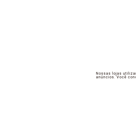
Nossas lojas utiliz
anúncios. Você co
Pensamos, projetamos e criamos produtos 
a ótica do contempla neo, que instigu
propósito, promovemos seu equilíbrio no 