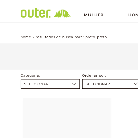
MULHER
HO
home
>
resultados de busca para:
preto-preto
SELECIONAR
SELECIONAR
BOTAS (1)
MENOR PREÇO
PRETO (1)
MAIOR PREÇO