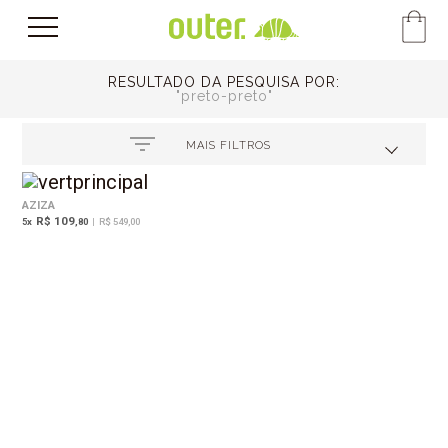
RESULTADO DA PESQUISA POR:
preto-preto
MAIS FILTROS
AZIZA
R$ 109
5
x
,80
|
R$ 549,00