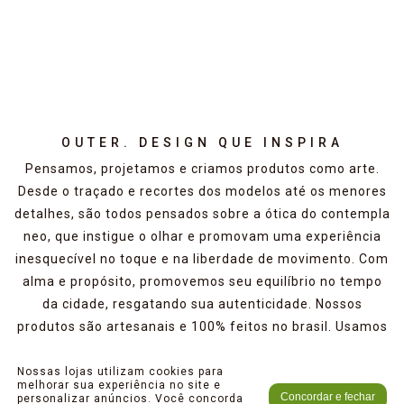
OUTER. DESIGN QUE INSPIRA
Pensamos, projetamos e criamos produtos como arte.
Desde o traçado e recortes dos modelos até os menores
detalhes, são todos pensados sobre a ótica do contempla
neo, que instigue o olhar e promovam uma experiência
inesquecível no toque e na liberdade de movimento. Com
alma e propósito, promovemos seu equilíbrio no tempo
da cidade, resgatando sua autenticidade. Nossos
produtos são artesanais e 100% feitos no brasil. Usamos
o couro autêntico e verdadeiro com o mínimo de
imperfeições. Acreditamos que sua textura e marcas
Nossas lojas utilizam cookies para
melhorar sua experiência no site e
naturais devem ser valorizadas pois contam sua história.
Concordar e fechar
personalizar anúncios. Você concorda