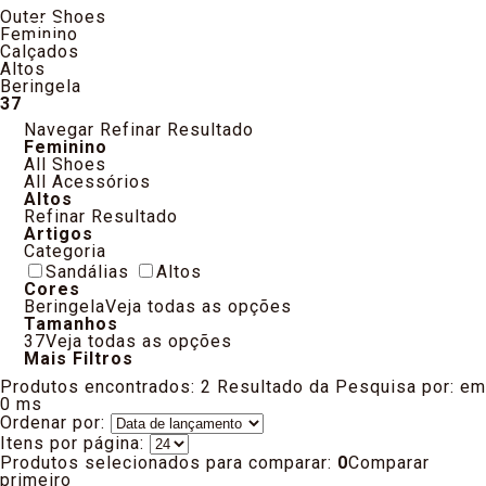
Outer Shoes
Feminino
Calçados
Altos
Beringela
37
Navegar
Refinar Resultado
Feminino
All Shoes
All Acessórios
Altos
Refinar Resultado
Artigos
Categoria
Sandálias
Altos
Cores
Beringela
Veja todas as opções
Tamanhos
37
Veja todas as opções
Mais Filtros
Produtos encontrados:
2
Resultado da Pesquisa por:
em
0 ms
Ordenar por:
Itens por página:
Produtos selecionados para comparar:
0
Comparar
primeiro