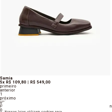
Samia
5
x
R$ 109
,80
|
R$ 549,00
primeiro
anterior
1
próximo
último
Produtos encontrados:
2
Resultado da Pesquisa por:
em
0 ms
Nossas lojas utilizam cookies para