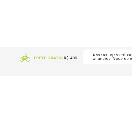
Nossas lojas utiliz
FRETE GRÁTIS
R$ 400
PARCEL
anúncios. Você co
Fale com a gente:
99134-4984
21
sac@outershoes.com.br
ENCONTRE UMA LOJA
Copyright © 2021. Todos os diretos reservados.
Tempo