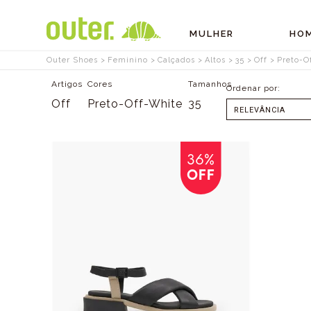
MULHER
HO
Outer Shoes
Feminino
Calçados
Altos
35
Off
Preto-O
Artigos
Cores
Tamanhos
Off
Preto-Off-White
35
SELECIONAR
MENOR PREÇO
MAIOR PREÇO
36%
OFF