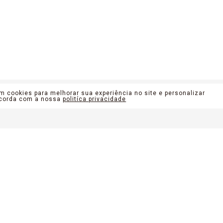
am cookies para melhorar sua experiência no site e personalizar
E
ATÉ 5X
1ª TROCA
GRÁTIS
TR
ncorda com a nossa
politíca privacidade
Nosso Propósito
Trocas e devoluções
Central de atendimento
Meus pedidos
Manifesto em imagem
Seja Franqueado
 Bom Comercio de Calçados Eireli | CNPJ 12.148.752/0002-64 | Estr. Engenho D'