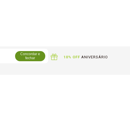
Concordar e
OQUE
EM LOJA
10% OFF
ANIVERSÁRIO
fechar
PAGAMENTO
água, 1330, 27D - Rio de Janeiro/RJ - CEP: 22765-240