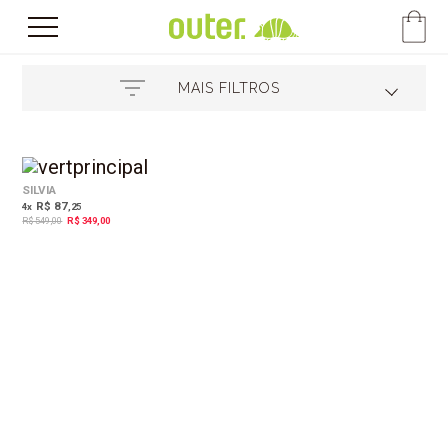
MAIS FILTROS
36%
OFF
SILVIA
R$ 87
4
x
,25
R$ 549,00
R$ 349,00