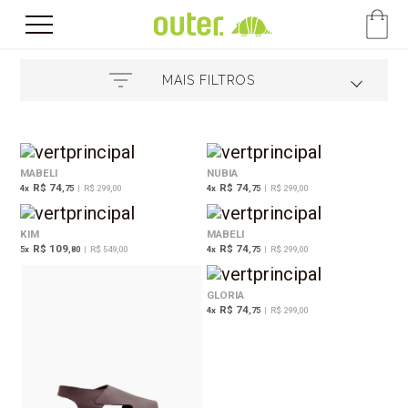
MAIS FILTROS
MABELI
NUBIA
R$ 74
R$ 74
4
x
,75
|
R$ 299,00
4
x
,75
|
R$ 299,00
KIM
MABELI
R$ 109
R$ 74
5
x
,80
|
R$ 549,00
4
x
,75
|
R$ 299,00
GLORIA
R$ 74
4
x
,75
|
R$ 299,00