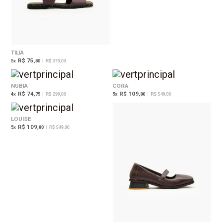
TILIA
R$ 75
5
x
,80
|
R$ 379,00
NUBIA
CORA
R$ 74
R$ 109
4
x
,75
|
R$ 299,00
5
x
,80
|
R$ 549,00
LOUISE
R$ 109
5
x
,80
|
R$ 549,00