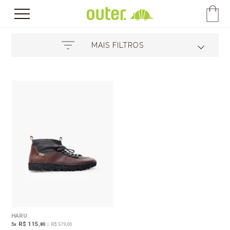
MAIS FILTROS
HARU
R$ 115
5
x
,80
|
R$ 579,00