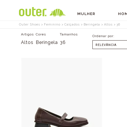
MULHER
HO
Outer Shoes
Feminino
Calçados
Beringela
Altos
36
Artigos
Cores
Tamanhos
Altos
Beringela
36
SELECIONAR
MENOR PREÇO
MAIOR PREÇO