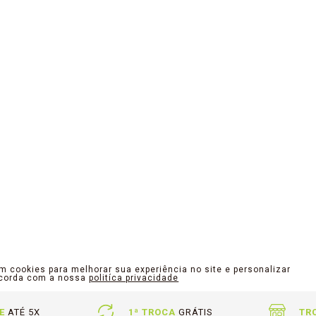
am cookies para melhorar sua experiência no site e personalizar
ncorda com a nossa
politíca privacidade
E
ATÉ 5X
1ª TROCA
GRÁTIS
TR