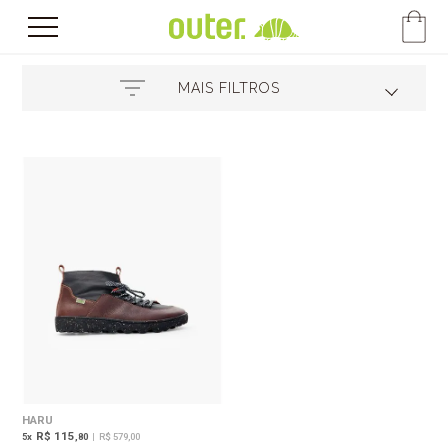
MAIS FILTROS
HARU
R$ 115
5
x
,80
|
R$ 579,00