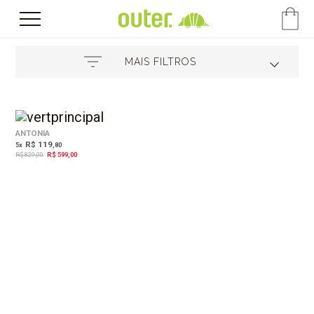
MAIS FILTROS
28%
OFF
ANTONIA
R$ 119
5
x
,80
R$ 829,00
R$ 599,00