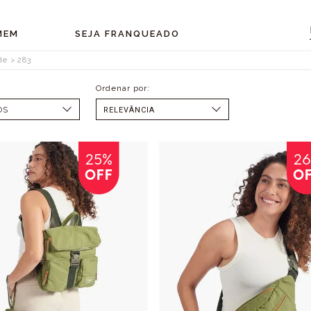
MEM
SEJA FRANQUEADO
de
283
OS
SELECIONAR
MENOR PREÇO
MAIOR PREÇO
25%
2
OFF
O