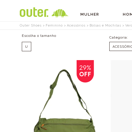
MULHER
HO
Outer Shoes
Feminino
Acessórios
Bolsas e Mochilas
Ver
Tamanhos
U
ACESSÓRI
OFF
29%
OFF