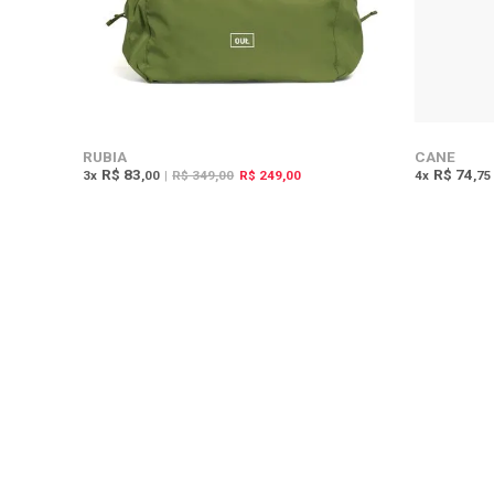
RUBIA
CANE
R$ 83
R$ 74
3
x
,00
|
R$ 349,00
R$ 249,00
4
x
,75