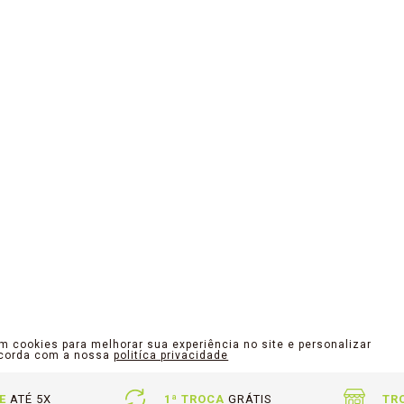
am cookies para melhorar sua experiência no site e personalizar
ncorda com a nossa
politíca privacidade
E
ATÉ 5X
1ª TROCA
GRÁTIS
TR