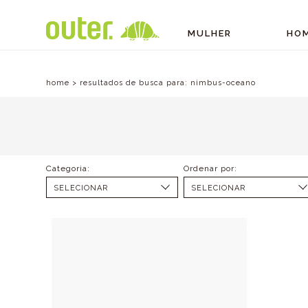
MULHER
HO
home
>
resultados de busca para:
nimbus-oceano
SELECIONAR
SELECIONAR
ACESSÓRIOS (1)
MENOR PREÇO
U (1)
MAIOR PREÇO