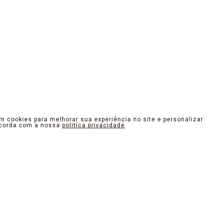
am cookies para melhorar sua experiência no site e personalizar
ncorda com a nossa
politíca privacidade
OUTER. DESIGN QUE INSPIRA
como arte. Desde o traçado e recortes dos modelos até os m
e o olhar e promovam uma experiência inesquecível no toque e
tempo da cidade, resgatando sua autenticidade. Nossos produto