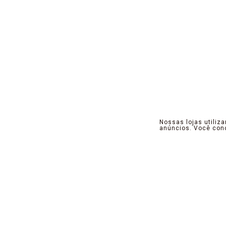
Nossas lojas utiliz
anúncios. Você co
Pensamos, projetamos e criamos produtos 
a ótica do contempla neo, que instigu
propósito, promovemos seu equilíbrio no 