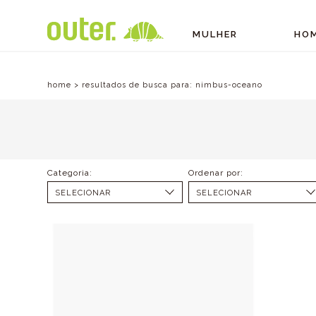
MULHER
HO
home
>
resultados de busca para:
nimbus-oceano
SELECIONAR
SELECIONAR
ACESSÓRIOS (1)
MENOR PREÇO
MAIOR PREÇO