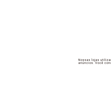
Nossas lojas utiliz
anúncios. Você co
Pensamos, projetamos e criamos produtos 
a ótica do contempla neo, que instigu
propósito, promovemos seu equilíbrio no 