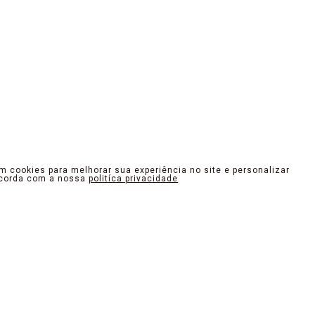
am cookies para melhorar sua experiência no site e personalizar
ncorda com a nossa
politíca privacidade
OUTER. DESIGN QUE INSPIRA
como arte. Desde o traçado e recortes dos modelos até os m
e o olhar e promovam uma experiência inesquecível no toque e
tempo da cidade, resgatando sua autenticidade. Nossos produto