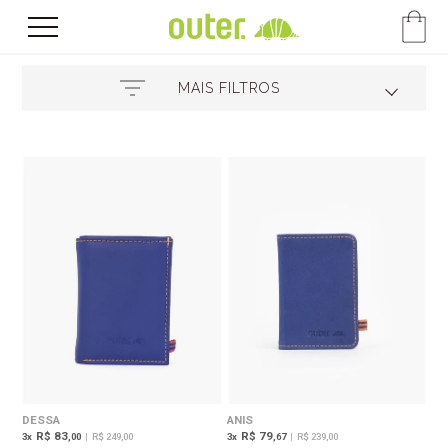
MAIS FILTROS
DESSA
ANIS
R$ 83
R$ 79
3
x
,00
|
R$ 249,00
3
x
,67
|
R$ 239,00