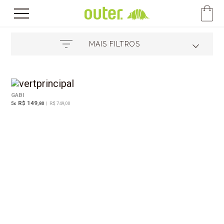
MAIS FILTROS
GABI
R$ 149
5
x
,80
|
R$ 749,00