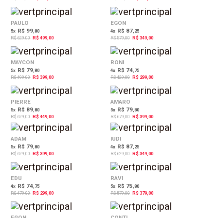
21%
40%
OFF
OFF
PAULO
EGON
R$ 99
R$ 87
5
x
,80
4
x
,25
R$ 629,00
R$ 499,00
R$ 579,00
R$ 349,00
20%
30%
OFF
OFF
MAYCON
RONI
R$ 79
R$ 74
5
x
,80
4
x
,75
R$ 499,00
R$ 399,00
R$ 429,00
R$ 299,00
29%
41%
OFF
OFF
PIERRE
AMARO
R$ 89
R$ 79
5
x
,80
5
x
,80
R$ 629,00
R$ 449,00
R$ 679,00
R$ 399,00
37%
45%
OFF
OFF
ADAM
IUDI
R$ 79
R$ 87
5
x
,80
4
x
,25
R$ 629,00
R$ 399,00
R$ 629,00
R$ 349,00
38%
35%
OFF
OFF
EDU
RAVI
R$ 74
R$ 75
4
x
,75
5
x
,80
R$ 479,00
R$ 299,00
R$ 579,00
R$ 379,00
40%
42%
OFF
OFF
EGON
CONTI