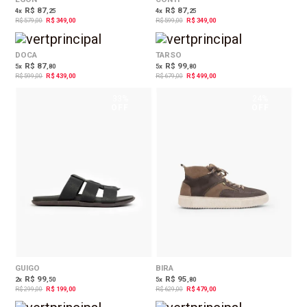
R$ 87
R$ 87
4
x
,25
4
x
,25
R$ 579,00
R$ 349,00
R$ 599,00
R$ 349,00
27%
27%
OFF
OFF
DOCA
TARSO
R$ 87
R$ 99
5
x
,80
5
x
,80
R$ 599,00
R$ 439,00
R$ 679,00
R$ 499,00
33%
24%
OFF
OFF
GUIGO
BIRA
R$ 99
R$ 95
2
x
,50
5
x
,80
R$ 299,00
R$ 199,00
R$ 629,00
R$ 479,00