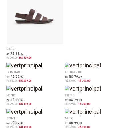
RAEL
R$ 99
2
x
,50
R$ 299,00
R$ 199,00
30%
31%
OFF
OFF
GUSTAVO
LEONARDO
R$ 79
R$ 79
5
x
,80
5
x
,80
R$ 569,00
R$ 399,00
R$ 579,00
R$ 399,00
33%
37%
OFF
OFF
NENO
FILIPE
R$ 99
R$ 79
2
x
,50
5
x
,80
R$ 299,00
R$ 199,00
R$ 629,00
R$ 399,00
27%
21%
OFF
OFF
CONTI
ALEX
R$ 87
R$ 99
5
x
,80
5
x
,80
R$ 599,00
R$ 439,00
R$ 629,00
R$ 499,00