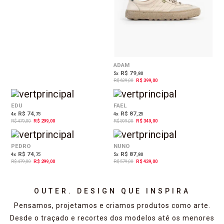
ADAM
R$ 79
5
x
,80
R$ 629,00
R$ 399,00
38%
42%
OFF
OFF
EDU
FAEL
R$ 74
R$ 87
4
x
,75
4
x
,25
R$ 479,00
R$ 299,00
R$ 599,00
R$ 349,00
38%
24%
OFF
OFF
PEDRO
NUNO
R$ 74
R$ 87
4
x
,75
5
x
,80
R$ 479,00
R$ 299,00
R$ 579,00
R$ 439,00
OUTER. DESIGN QUE INSPIRA
Pensamos, projetamos e criamos produtos como arte.
Desde o traçado e recortes dos modelos até os menores