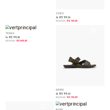
ZUKO
R$ 99
2
x
,50
R$ 319,00
R$ 199,00
27%
33%
OFF
OFF
TEXAS
R$ 99
5
x
,80
R$ 679,00
R$ 499,00
AKIRA
R$ 99
2
x
,50
R$ 299,00
R$ 199,00
33%
30%
OFF
OFF
RONI