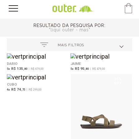
RESULTADO DA PESQUISA POR:
liqui outer - mas
MAIS FILTROS
DARIO
JAIME
R$ 135
R$ 95
5
x
,80
|
R$ 679,00
5
x
,80
|
R$ 479,00
38%
OFF
CUBO
R$ 74
4
x
,75
|
R$ 299,00